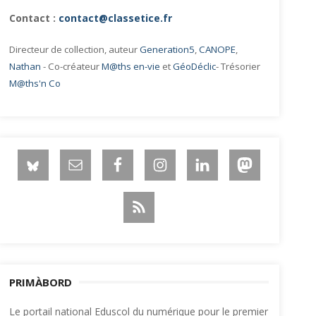
Contact :
contact@classetice.fr
Directeur de collection, auteur
Generation5
,
CANOPE
,
Nathan
- Co-créateur
M@ths en-vie
et
GéoDéclic
- Trésorier
M@ths'n Co
PRIMÀBORD
Le portail national Eduscol du numérique pour le premier