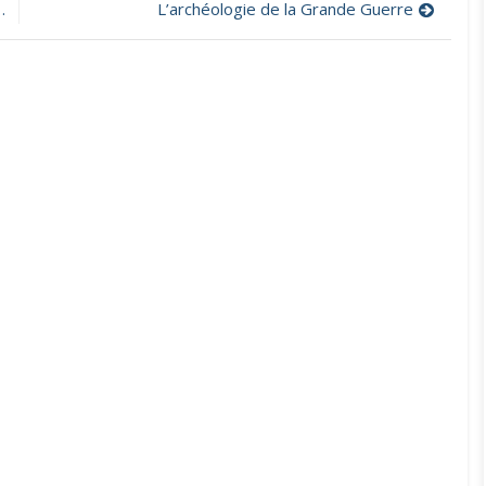
de
L’archéologie de la Grande Guerre
la
cité
des
sciences,
des
données
en
temps
réel
sur
le
climat