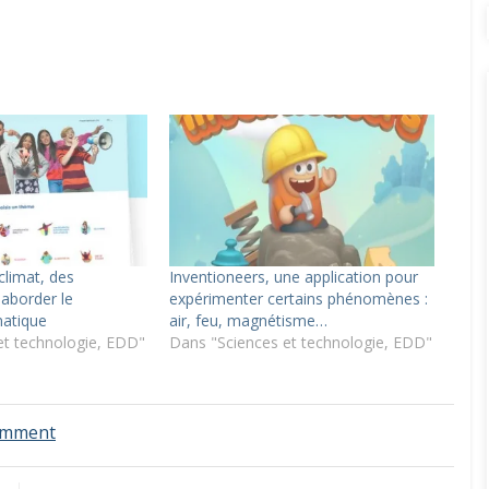
climat, des
Inventioneers, une application pour
aborder le
expérimenter certains phénomènes :
atique
air, feu, magnétisme…
et technologie, EDD"
Dans "Sciences et technologie, EDD"
on
omment
Appli
compteurs