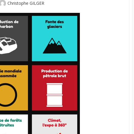
Author
Christophe GILGER