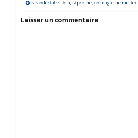
Navigation
Néandertal : si loin, si proche, un magazine multimédia de l’INRAP
de
Laisser un commentaire
l’article