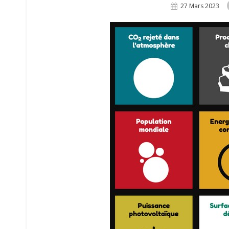
Posted
27 Mars 2023
On