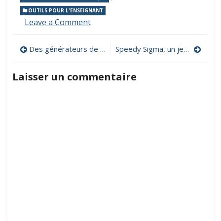
OUTILS POUR L'ENSEIGNANT
on
Leave a Comment
BookWidgets,
pour
Navigation
Des générateurs de feuilles pour l’école
Speedy Sigma, un jeu sur les additions
créer
des
de
exercices
Laisser un commentaire
numériques
l’article
interactifs