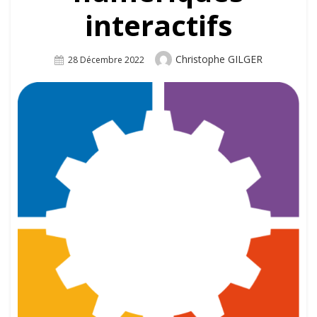
interactifs
Author
Christophe GILGER
Posted
28 Décembre 2022
On