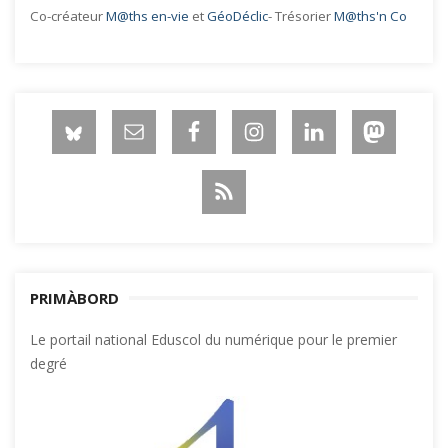
Co-créateur
M@ths en-vie
et
GéoDéclic
- Trésorier
M@ths'n Co
PRIMÀBORD
Le portail national Eduscol du numérique pour le premier
degré