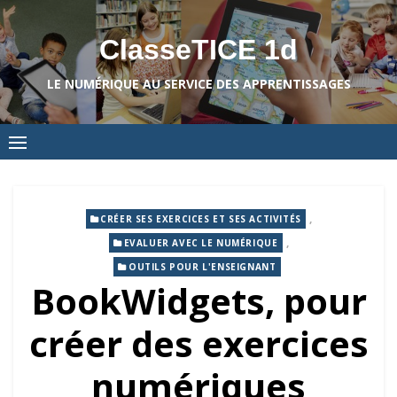
Skip
to
ClasseTICE 1d
content
LE NUMÉRIQUE AU SERVICE DES APPRENTISSAGES
,
CRÉER SES EXERCICES ET SES ACTIVITÉS
,
EVALUER AVEC LE NUMÉRIQUE
OUTILS POUR L'ENSEIGNANT
BookWidgets, pour
créer des exercices
numériques