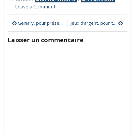
on
Leave a Comment
GeoGebra,
un
Navigation
Genially, pour présenter des contenus de façon originale et dynamique
Jeux d’argent, pour travailler sur la monnaie
logiciel
de
de
géométrie
Laisser un commentaire
dynamique
l’article
pour
l’école