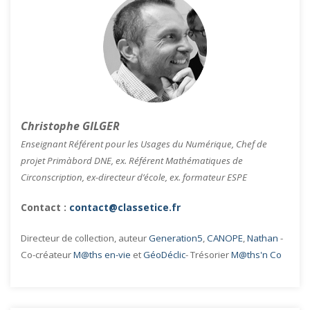
Christophe GILGER
Enseignant Référent pour les Usages du Numérique, Chef de
projet Primàbord DNE, ex. Référent Mathématiques de
Circonscription, ex-directeur d’école, ex. formateur ESPE
Contact :
contact@classetice.fr
Directeur de collection, auteur
Generation5
,
CANOPE
,
Nathan
-
Co-créateur
M@ths en-vie
et
GéoDéclic
- Trésorier
M@ths'n Co