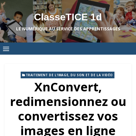
Skip
to
ClasseTICE 1d
content
LE NUMÉRIQUE AU SERVICE DES APPRENTISSAGES
TRAITEMENT DE L’IMAGE, DU SON ET DE LA VIDÉO
XnConvert,
redimensionnez ou
convertissez vos
images en ligne