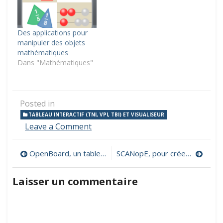
Des applications pour
manipuler des objets
mathématiques
Dans "Mathématiques"
Posted in
TABLEAU INTERACTIF (TNI, VPI, TBI) ET VISUALISEUR
on
Leave a Comment
Des
outils
Navigation
OpenBoard, un tableau blanc interactif pour écoles et universités
SCANopE, pour créer ses QR Codes en mode connecté et déconnecté
mathématiques
à
de
manipuler
Laisser un commentaire
sur
l’article
TNI