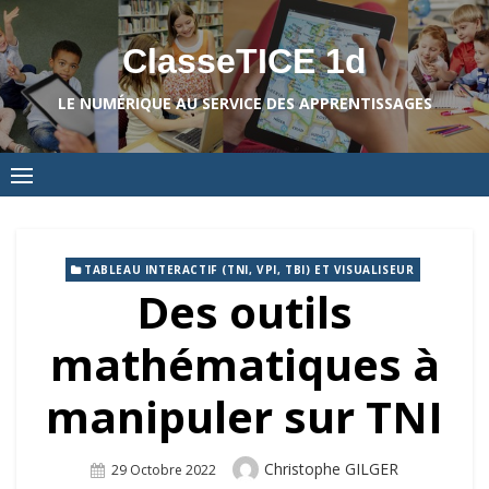
Skip
to
ClasseTICE 1d
content
LE NUMÉRIQUE AU SERVICE DES APPRENTISSAGES
TABLEAU INTERACTIF (TNI, VPI, TBI) ET VISUALISEUR
Des outils
mathématiques à
manipuler sur TNI
Author
Christophe GILGER
Posted
29 Octobre 2022
On