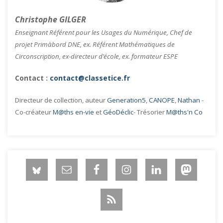
Christophe GILGER
Enseignant Référent pour les Usages du Numérique, Chef de
projet Primàbord DNE, ex. Référent Mathématiques de
Circonscription, ex-directeur d’école, ex. formateur ESPE
Contact :
contact@classetice.fr
Directeur de collection, auteur
Generation5
,
CANOPE
,
Nathan
-
Co-créateur
M@ths en-vie
et
GéoDéclic
- Trésorier
M@ths'n Co