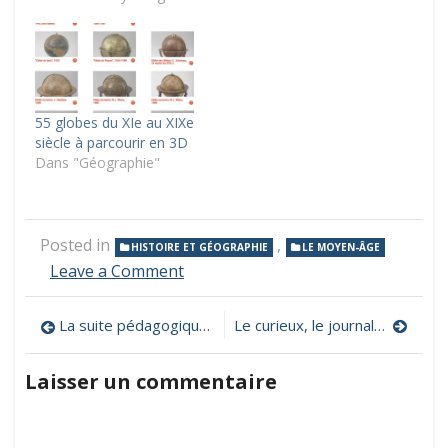
55 globes du XIe au XIXe
siècle à parcourir en 3D
Dans "Géographie"
Posted in
,
HISTOIRE ET GÉOGRAPHIE
LE MOYEN-ÂGE
on
Leave a Comment
Idées
reçues
Navigation
La suite pédagogique Abuledu pour les cycles 1, 2 et 3
Le curieux, le journal des 8-14 ans pour comprendre l’actualité
sur
le
de
moyen-
Laisser un commentaire
âge
l’article
:
un