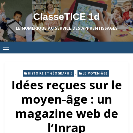
Skip
to
ClasseTICE 1d
content
LE NUMÉRIQUE AU SERVICE DES APPRENTISSAGES
,
HISTOIRE ET GÉOGRAPHIE
LE MOYEN-ÂGE
Idées reçues sur le
moyen-âge : un
magazine web de
l’Inrap