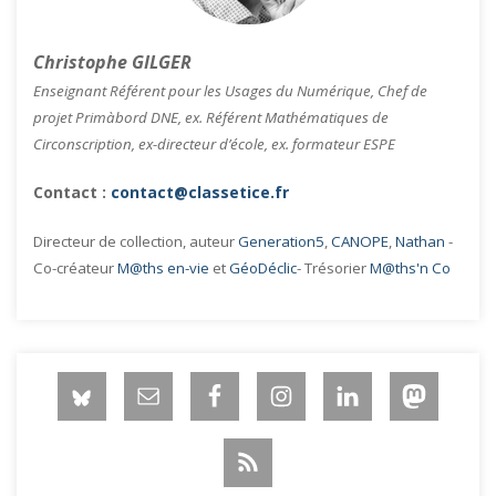
Christophe GILGER
Enseignant Référent pour les Usages du Numérique, Chef de
projet Primàbord DNE, ex. Référent Mathématiques de
Circonscription, ex-directeur d’école, ex. formateur ESPE
Contact :
contact@classetice.fr
Directeur de collection, auteur
Generation5
,
CANOPE
,
Nathan
-
Co-créateur
M@ths en-vie
et
GéoDéclic
- Trésorier
M@ths'n Co