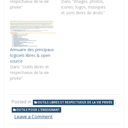
respectueux de la vie
Dans "Images, photos,
privée"
icones, logos, musiques
et sons libres de droits"
Annuaire des principaux
logiciels libres & open
source
Dans "Outils libres et
respectueux de la vie
privée"
Posted in
,
OUTILS LIBRES ET RESPECTUEUX DE LA VIE PRIVÉE
OUTILS POUR L'ENSEIGNANT
on
Leave a Comment
Correspondance
entre