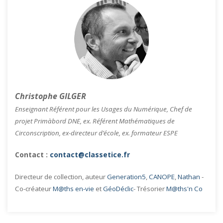
Christophe GILGER
Enseignant Référent pour les Usages du Numérique, Chef de
projet Primàbord DNE, ex. Référent Mathématiques de
Circonscription, ex-directeur d’école, ex. formateur ESPE
Contact :
contact@classetice.fr
Directeur de collection, auteur
Generation5
,
CANOPE
,
Nathan
-
Co-créateur
M@ths en-vie
et
GéoDéclic
- Trésorier
M@ths'n Co