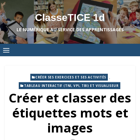
Skip
to
ClasseTICE 1d
content
LE NUMÉRIQUE AU SERVICE DES APPRENTISSAGES
,
CRÉER SES EXERCICES ET SES ACTIVITÉS
TABLEAU INTERACTIF (TNI, VPI, TBI) ET VISUALISEUR
Créer et classer des
étiquettes mots et
images