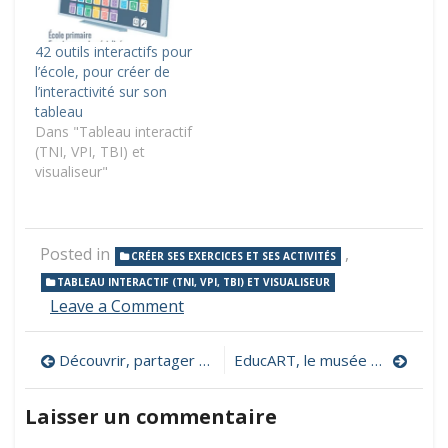
42 outils interactifs pour
l’école, pour créer de
l’interactivité sur son
tableau
Dans "Tableau interactif
(TNI, VPI, TBI) et
visualiseur"
Posted in
,
CRÉER SES EXERCICES ET SES ACTIVITÉS
TABLEAU INTERACTIF (TNI, VPI, TBI) ET VISUALISEUR
on
Leave a Comment
Créer
et
Navigation
Découvrir, partager et collectionner des oeuvres d’artistes sur Images d’Art
EducART, le musée pour tous, partout et autrement
classer
des
de
étiquettes
Laisser un commentaire
mots
l’article
et