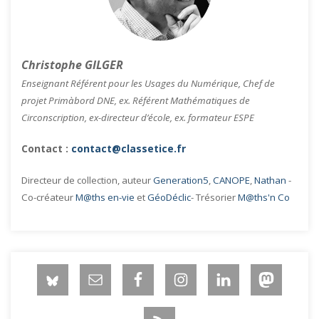
Christophe GILGER
Enseignant Référent pour les Usages du Numérique, Chef de
projet Primàbord DNE, ex. Référent Mathématiques de
Circonscription, ex-directeur d’école, ex. formateur ESPE
Contact :
contact@classetice.fr
Directeur de collection, auteur
Generation5
,
CANOPE
,
Nathan
-
Co-créateur
M@ths en-vie
et
GéoDéclic
- Trésorier
M@ths'n Co