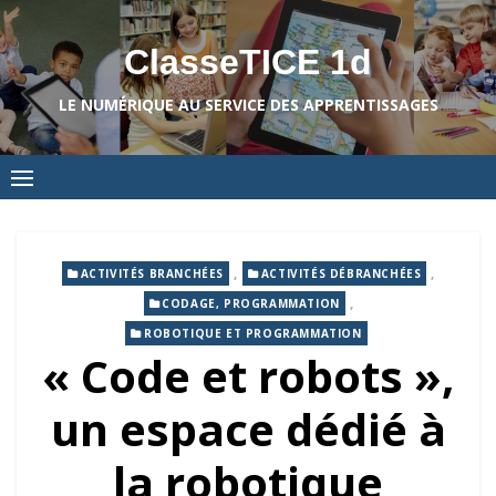
Skip
to
ClasseTICE 1d
content
LE NUMÉRIQUE AU SERVICE DES APPRENTISSAGES
,
,
ACTIVITÉS BRANCHÉES
ACTIVITÉS DÉBRANCHÉES
,
CODAGE, PROGRAMMATION
ROBOTIQUE ET PROGRAMMATION
« Code et robots »,
un espace dédié à
la robotique