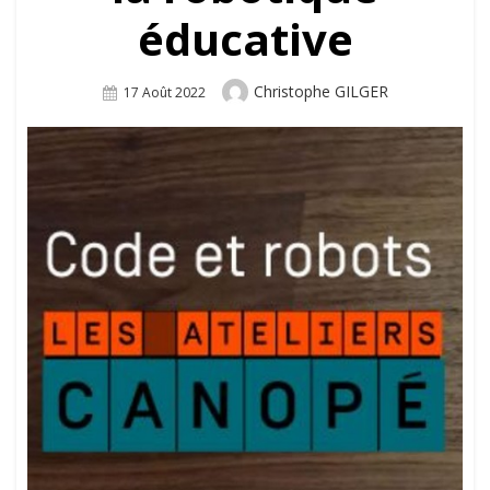
éducative
Author
Christophe GILGER
Posted
17 Août 2022
On