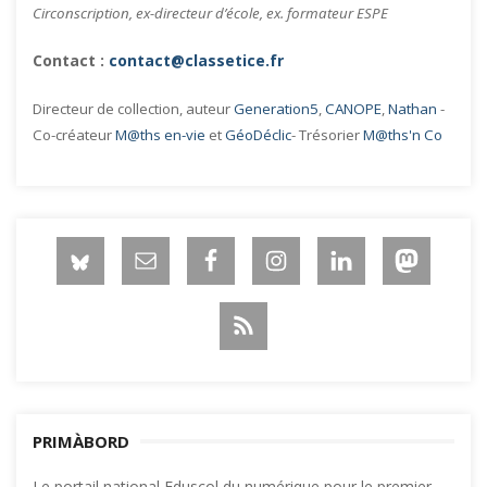
Circonscription, ex-directeur d’école, ex. formateur ESPE
Contact :
contact@classetice.fr
Directeur de collection, auteur
Generation5
,
CANOPE
,
Nathan
-
Co-créateur
M@ths en-vie
et
GéoDéclic
- Trésorier
M@ths'n Co
PRIMÀBORD
Le portail national Eduscol du numérique pour le premier