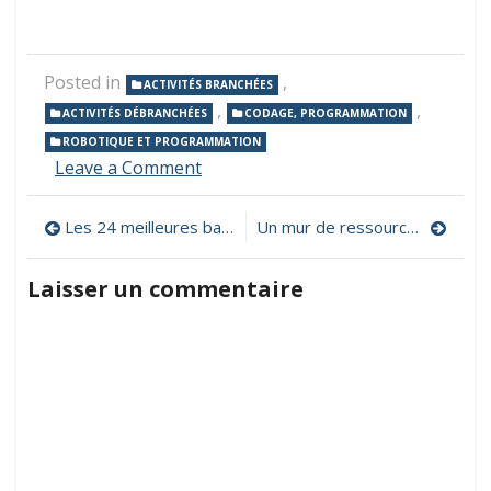
Posted in
,
ACTIVITÉS BRANCHÉES
,
,
ACTIVITÉS DÉBRANCHÉES
CODAGE, PROGRAMMATION
ROBOTIQUE ET PROGRAMMATION
on
Leave a Comment
«
Code
Navigation
Les 24 meilleures banques d’images gratuites et libres de droits
Un mur de ressources sur l’utilisation pédagogique de la réalité virtuelle
et
robots
de
»,
Laisser un commentaire
un
l’article
espace
dédié
à
la
robotique
éducative