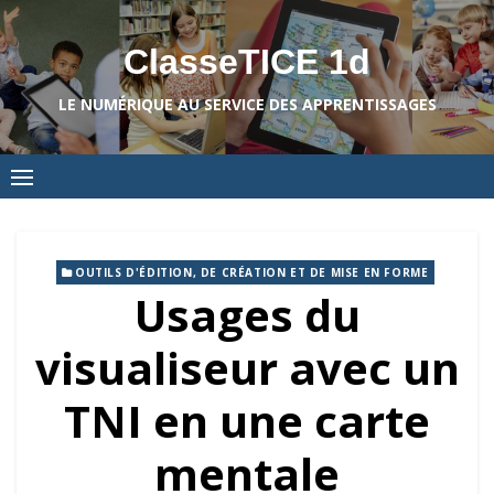
Skip
to
ClasseTICE 1d
content
LE NUMÉRIQUE AU SERVICE DES APPRENTISSAGES
OUTILS D'ÉDITION, DE CRÉATION ET DE MISE EN FORME
Usages du
visualiseur avec un
TNI en une carte
mentale