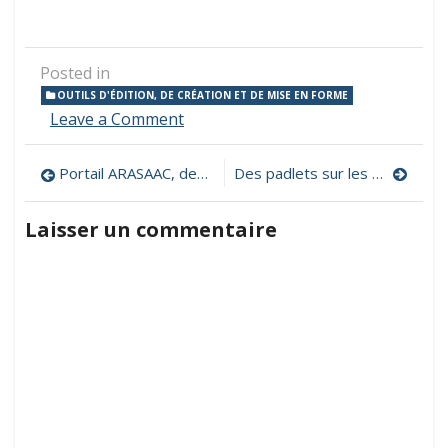
Posted in
OUTILS D'ÉDITION, DE CRÉATION ET DE MISE EN FORME
on
Leave a Comment
Usages
du
Navigation
Portail ARASAAC, des outils pour favoriser la communication
Des padlets sur les usages pédagogiques du numérique en classe
visualiseur
avec
de
un
Laisser un commentaire
TNI
l’article
en
une
carte
mentale