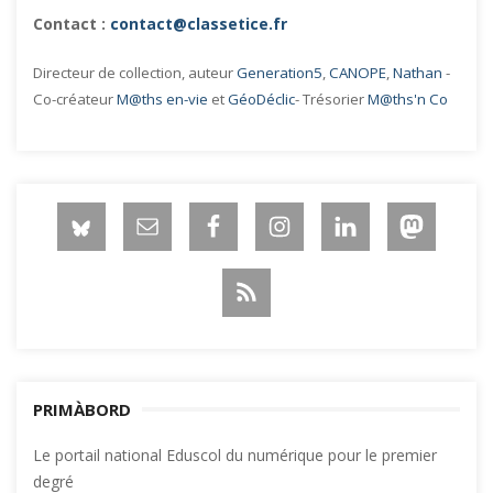
Contact :
contact@classetice.fr
Directeur de collection, auteur
Generation5
,
CANOPE
,
Nathan
-
Co-créateur
M@ths en-vie
et
GéoDéclic
- Trésorier
M@ths'n Co
PRIMÀBORD
Le portail national Eduscol du numérique pour le premier
degré