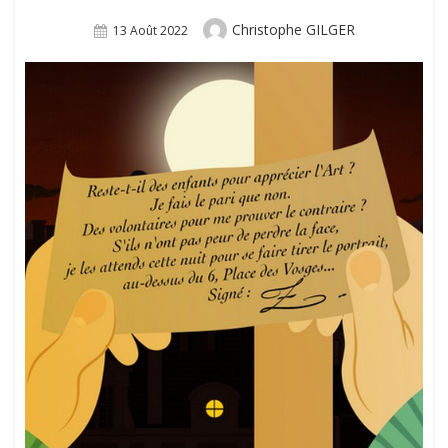
Author
Christophe GILGER
Posted
13 Août 2022
On