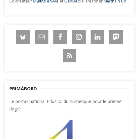
Co-créateur
M@ths en-vie
et
GéoDéclic
- Trésorier
M@ths'n Co
PRIMÀBORD
Le portail national Eduscol du numérique pour le premier
degré