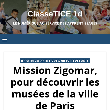
Skip
to
ClasseTICE 1d
content
LE NUMÉRIQUE AU SERVICE DES APPRENTISSAGES
PRATIQUES ARTISTIQUES, HISTOIRE DES ARTS
Mission Zigomar,
pour découvrir les
musées de la ville
de Paris