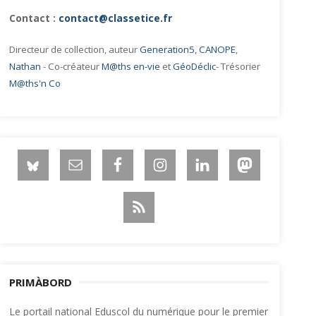
Contact :
contact@classetice.fr
Directeur de collection, auteur
Generation5
,
CANOPE
,
Nathan
- Co-créateur
M@ths en-vie
et
GéoDéclic
- Trésorier
M@ths'n Co
PRIMÀBORD
Le portail national Eduscol du numérique pour le premier