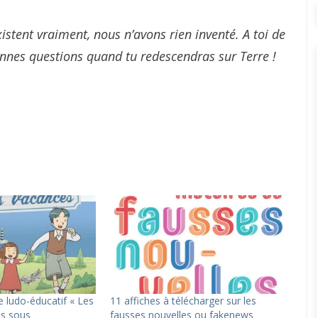
xistent vraiment, nous n’avons rien inventé. A toi de
bonnes questions quand tu redescendras sur Terre !
e ludo-éducatif « Les
11 affiches à télécharger sur les
s sous
fausses nouvelles ou fakenews