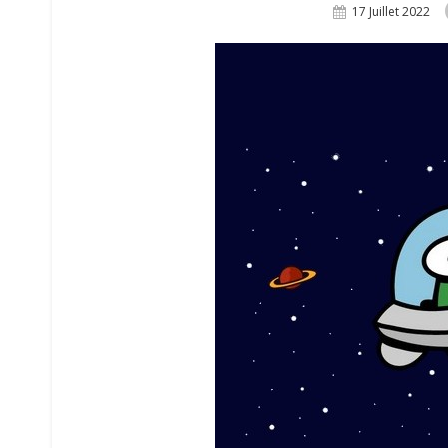
Posted
17 Juillet 2022
On