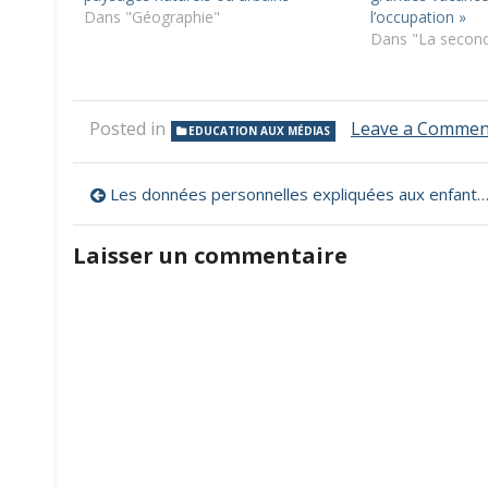
Dans "Géographie"
l’occupation »
Dans "La second
Posted in
Leave a Commen
EDUCATION AUX MÉDIAS
Navigation
Les données personnelles expliquées aux enfants, par le P’tit Libé
de
Laisser un commentaire
l’article