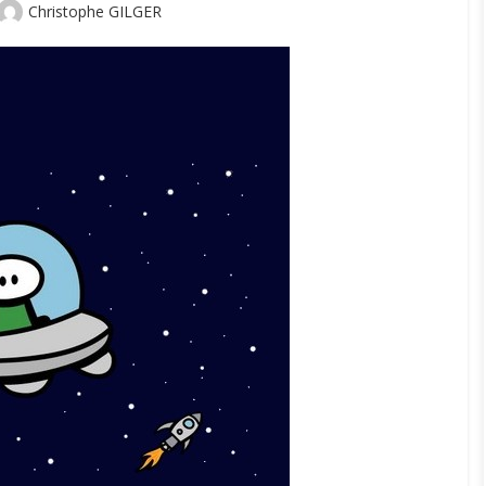
Author
Christophe GILGER