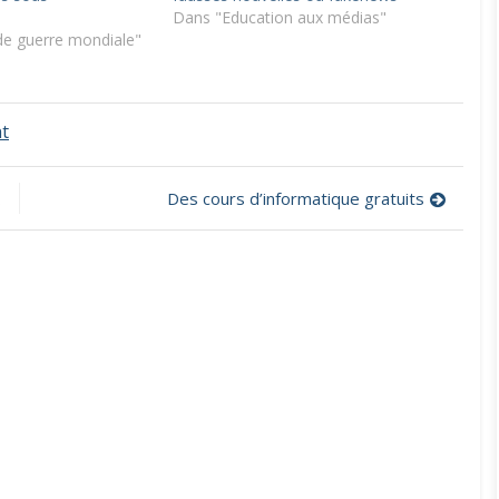
Dans "Education aux médias"
e guerre mondiale"
on
t
Un
jeu
pour
Des cours d’informatique gratuits
voyager
dans
la
grande
galaxie
des
médias
!