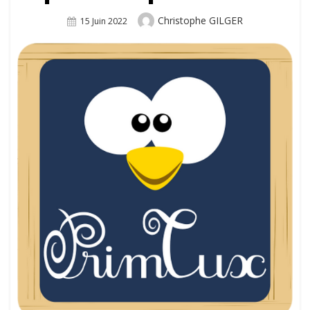
Author
Christophe GILGER
Posted
15 Juin 2022
On