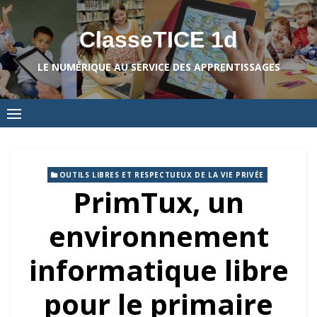
Skip
to
ClasseTICE 1d
content
LE NUMÉRIQUE AU SERVICE DES APPRENTISSAGES
OUTILS LIBRES ET RESPECTUEUX DE LA VIE PRIVÉE
PrimTux, un
environnement
informatique libre
pour le primaire