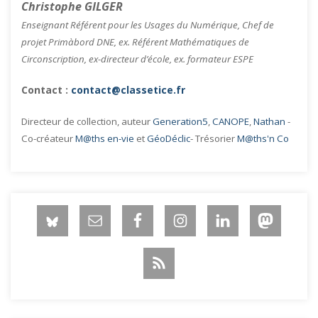
Christophe GILGER
Enseignant Référent pour les Usages du Numérique, Chef de
projet Primàbord DNE, ex. Référent Mathématiques de
Circonscription, ex-directeur d’école, ex. formateur ESPE
Contact :
contact@classetice.fr
Directeur de collection, auteur
Generation5
,
CANOPE
,
Nathan
-
Co-créateur
M@ths en-vie
et
GéoDéclic
- Trésorier
M@ths'n Co