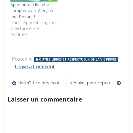
Apprendre à lire et à
compter avec Alec, un
jeu d’enfant !
Dans "Apprentissage de
la lecture et de
l'écriture"
Posted in
OUTILS LIBRES ET RESPECTUEUX DE LA VIE PRIVÉE
on
Leave a Comment
PrimTux,
un
Navigation
LibreOffice des écoles V2, un traitement de textes simplifié pour les élèves
Késako, pour répondre aux questions scientifiques que tout le monde se pose
environnement
informatique
de
libre
Laisser un commentaire
pour
l’article
le
primaire