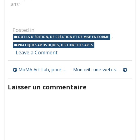
arts"
Posted in
,
OUTILS D'ÉDITION, DE CRÉATION ET DE MISE EN FORME
PRATIQUES ARTISTIQUES, HISTOIRE DES ARTS
on
Leave a Comment
Odysseus
Generator,
Navigation
MoMA Art Lab, pour créer des œuvres d’art
Mon œil : une web-série du centre Pompidou pour les enfants
réaliser
un
de
tableau
Laisser un commentaire
pour
l’article
inventer
des
histoires