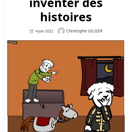
inventer des
histoires
Author
Christophe GILGER
Posted
4 Juin 2022
On