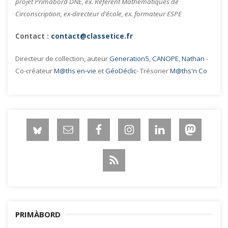
projet Primàbord DNE, ex. Référent Mathématiques de
Circonscription, ex-directeur d’école, ex. formateur ESPE
Contact :
contact@classetice.fr
Directeur de collection, auteur
Generation5
,
CANOPE
,
Nathan
-
Co-créateur
M@ths en-vie
et
GéoDéclic
- Trésorier
M@ths'n Co
PRIMÀBORD