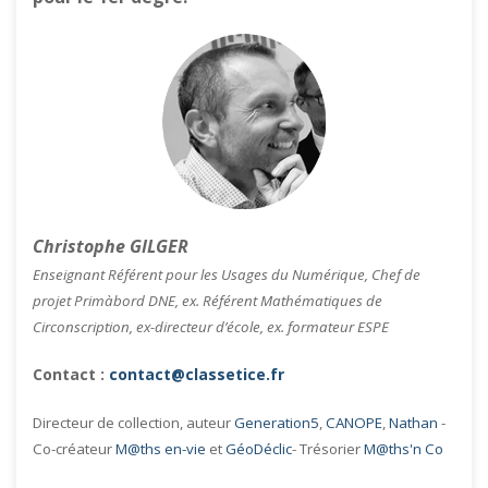
Christophe GILGER
Enseignant Référent pour les Usages du Numérique, Chef de
projet Primàbord DNE, ex. Référent Mathématiques de
Circonscription, ex-directeur d’école, ex. formateur ESPE
Contact :
contact@classetice.fr
Directeur de collection, auteur
Generation5
,
CANOPE
,
Nathan
-
Co-créateur
M@ths en-vie
et
GéoDéclic
- Trésorier
M@ths'n Co