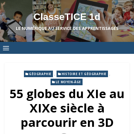
Skip
to
ClasseTICE 1d
content
LE NUMÉRIQUE AU SERVICE DES APPRENTISSAGES
,
,
GÉOGRAPHIE
HISTOIRE ET GÉOGRAPHIE
LE MOYEN-ÂGE
55 globes du XIe au
XIXe siècle à
parcourir en 3D