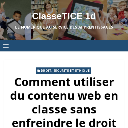
Skip
to
ClasseTICE 1d
content
LE NUMÉRIQUE AU SERVICE DES APPRENTISSAGES
DROIT, SÉCURITÉ ET ÉTHIQUE
Comment utiliser
du contenu web en
classe sans
enfreindre le droit