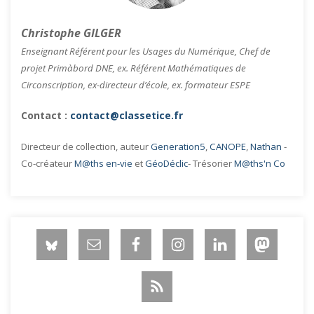
Christophe GILGER
Enseignant Référent pour les Usages du Numérique, Chef de
projet Primàbord DNE, ex. Référent Mathématiques de
Circonscription, ex-directeur d’école, ex. formateur ESPE
Contact :
contact@classetice.fr
Directeur de collection, auteur
Generation5
,
CANOPE
,
Nathan
-
Co-créateur
M@ths en-vie
et
GéoDéclic
- Trésorier
M@ths'n Co