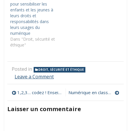
pour sensibiliser les
enfants et les jeunes à
leurs droits et
responsabilités dans
leurs usages du
numérique
Dans "Droit, sécurité et
éthique"
Posted in
DROIT, SÉCURITÉ ET ÉTHIQUE
on
Leave a Comment
Comment
utiliser
Navigation
1,2,3… codez ! Enseigner l’informatique à l’école et au collège
Numérique en classe : des dizaines de formations en ligne gratuites pour les enseignants
du
contenu
de
web
Laisser un commentaire
en
l’article
classe
sans
enfreindre