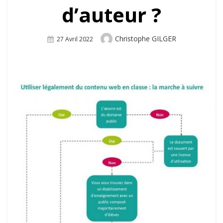
d’auteur ?
Author
Christophe GILGER
Posted
27 Avril 2022
On