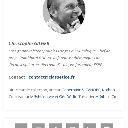
Christophe GILGER
Enseignant Référent pour les Usages du Numérique, Chef de
projet Primàbord DNE, ex. Référent Mathématiques de
Circonscription, ex-directeur d’école, ex. formateur ESPE
Contact :
contact@classetice.fr
Directeur de collection, auteur
Generation5
,
CANOPE
,
Nathan
-
Co-créateur
M@ths en-vie
et
GéoDéclic
- Trésorier
M@ths'n Co