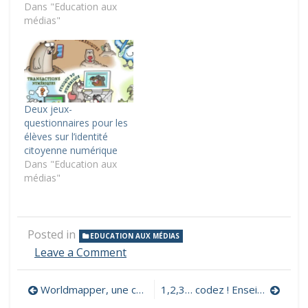
Dans "Education aux
médias"
Deux jeux-
questionnaires pour les
élèves sur l’identité
citoyenne numérique
Dans "Education aux
médias"
Posted in
EDUCATION AUX MÉDIAS
on
Leave a Comment
Un
parcours
Navigation
Worldmapper, une collection de cartogrammes sur de nombreux sujets
1,2,3… codez ! Enseigner l’informatique à l’école et au collège
Éducation
aux