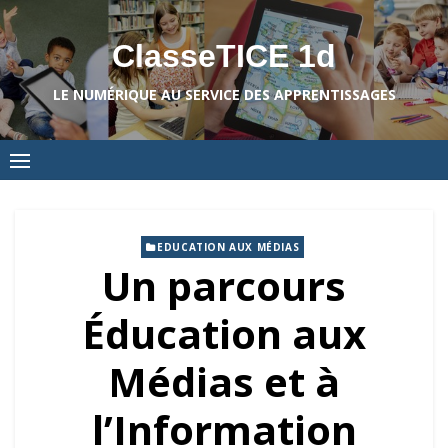
Skip
to
ClasseTICE 1d
content
LE NUMÉRIQUE AU SERVICE DES APPRENTISSAGES
EDUCATION AUX MÉDIAS
Un parcours
Éducation aux
Médias et à
l’Information