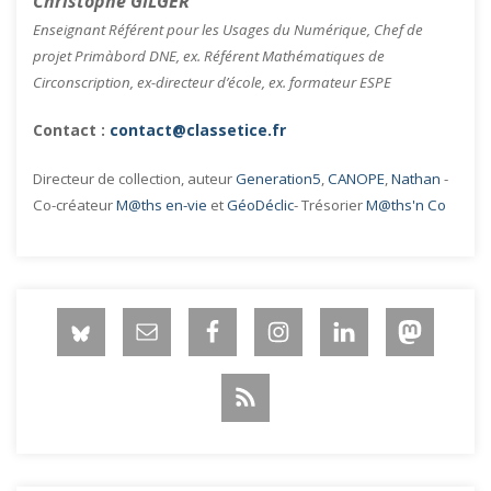
Christophe GILGER
Enseignant Référent pour les Usages du Numérique, Chef de
projet Primàbord DNE, ex. Référent Mathématiques de
Circonscription, ex-directeur d’école, ex. formateur ESPE
Contact :
contact@classetice.fr
Directeur de collection, auteur
Generation5
,
CANOPE
,
Nathan
-
Co-créateur
M@ths en-vie
et
GéoDéclic
- Trésorier
M@ths'n Co