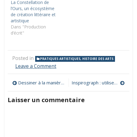
La Constellation de
l’Ours, un écosystème
de création littéraire et
artistique
Dans "Production
d’écrit"
Posted in
PRATIQUES ARTISTIQUES, HISTOIRE DES ARTS
on
Leave a Comment
Réaliser
une
Navigation
Dessiner à la manière de Joan Miró
Inspirograph : utiliser un spirographe numérique
caricature
de
Laisser un commentaire
l’article