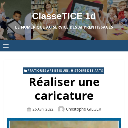
Skip
to
ClasseTICE 1d
content
LE NUMÉRIQUE AU SERVICE DES APPRENTISSAGES
PRATIQUES ARTISTIQUES, HISTOIRE DES ARTS
Réaliser une
caricature
Author
Christophe GILGER
Posted
26 Avril 2022
On