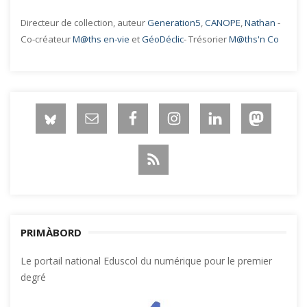
Directeur de collection, auteur
Generation5
,
CANOPE
,
Nathan
-
Co-créateur
M@ths en-vie
et
GéoDéclic
- Trésorier
M@ths'n Co
PRIMÀBORD
Le portail national Eduscol du numérique pour le premier
degré