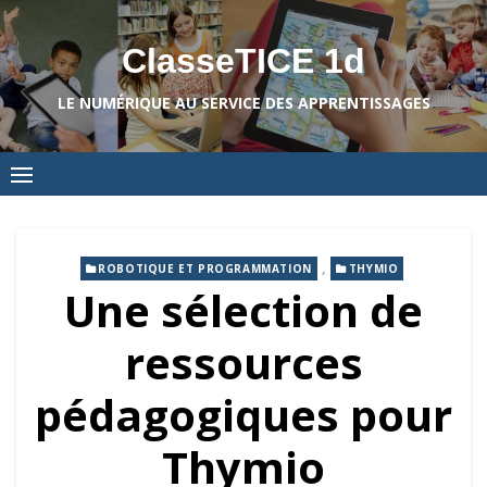
Skip
to
ClasseTICE 1d
content
LE NUMÉRIQUE AU SERVICE DES APPRENTISSAGES
,
ROBOTIQUE ET PROGRAMMATION
THYMIO
Une sélection de
ressources
pédagogiques pour
Thymio