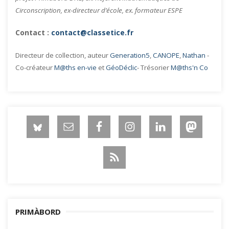
Circonscription, ex-directeur d’école, ex. formateur ESPE
Contact :
contact@classetice.fr
Directeur de collection, auteur
Generation5
,
CANOPE
,
Nathan
-
Co-créateur
M@ths en-vie
et
GéoDéclic
- Trésorier
M@ths'n Co
PRIMÀBORD