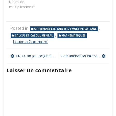
tables de
multiplications"
Posted in
,
APPRENDRE LES TABLES DE MULTIPLICATIONS
,
CALCUL ET CALCUL MENTAL
MATHÉMATIQUES
on
Leave a Comment
Juniper
Green,
Navigation
TRIO, un jeu original pour réviser ses tables et faire du calcul mental
Une animation interactive pour comprendre comment est organisée une table de multiplication
un
jeu
de
sur
Laisser un commentaire
les
l’article
multiples
et
diviseurs