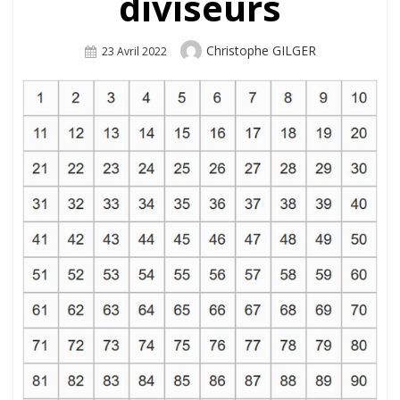
diviseurs
Author
Christophe GILGER
Posted
23 Avril 2022
On