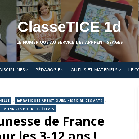
ClasseTICE 1d
LE NUMÉRIQUE AU SERVICE DES APPRENTISSAGES
DISCIPLINES
PÉDAGOGIE
OUTILS ET MATÉRIELS
LE C
,
,
NELLE
PRATIQUES ARTISTIQUES, HISTOIRE DES ARTS
CIPLINAIRES POUR LES ÉLÈVES
eunesse de France
ur les 3-12 ans !