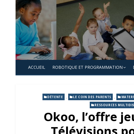
Skip
to
content
ACCUEIL
ROBOTIQUE ET PROGRAMMATION
,
,
DÉTENTE
LE COIN DES PARENTS
MATER
RESSOURCES MULTIDIS
Okoo, l’offre j
Télévisions po