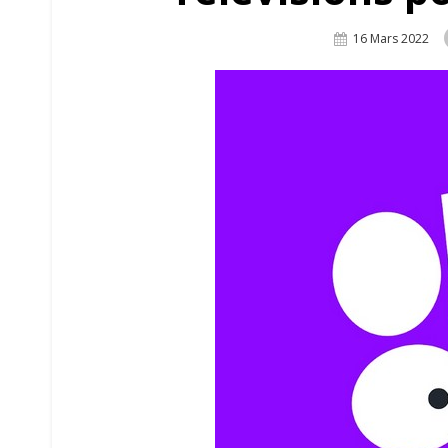
Posted
16 Mars 2022
On