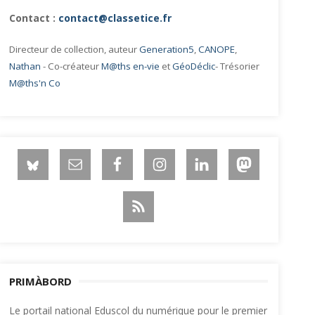
Contact :
contact@classetice.fr
Directeur de collection, auteur
Generation5
,
CANOPE
,
Nathan
- Co-créateur
M@ths en-vie
et
GéoDéclic
- Trésorier
M@ths'n Co
PRIMÀBORD
Le portail national Eduscol du numérique pour le premier