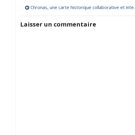
l’offre
Navigation
Chronas, une carte historique collaborative et interactive
jeunesse
de
de
France
Laisser un commentaire
Télévisions
l’article
pour
les
3-
12
ans
!