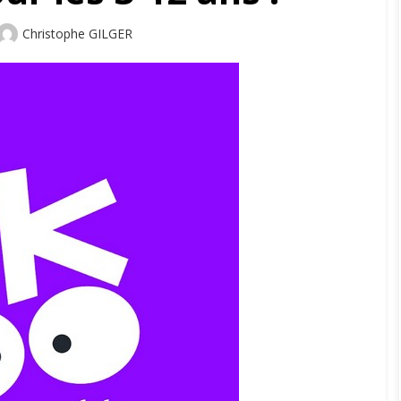
Author
Christophe GILGER