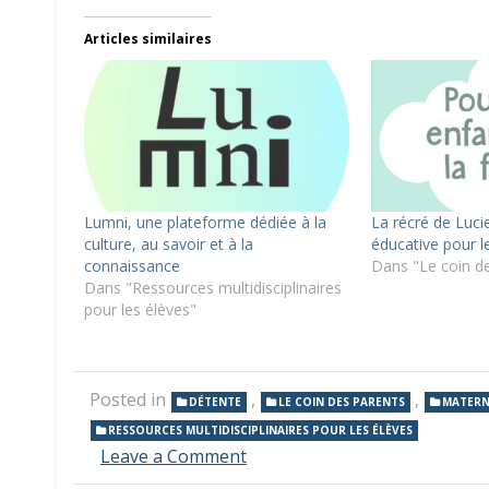
Articles similaires
Lumni, une plateforme dédiée à la
La récré de Luci
culture, au savoir et à la
éducative pour l
connaissance
Dans "Le coin d
Dans "Ressources multidisciplinaires
pour les élèves"
Posted in
,
,
DÉTENTE
LE COIN DES PARENTS
MATERN
RESSOURCES MULTIDISCIPLINAIRES POUR LES ÉLÈVES
on
Leave a Comment
Okoo,