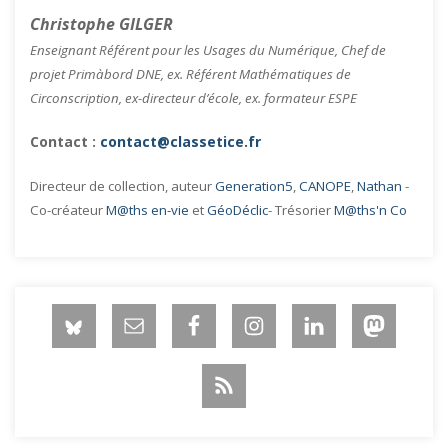
Christophe GILGER
Enseignant Référent pour les Usages du Numérique, Chef de
projet Primàbord DNE, ex. Référent Mathématiques de
Circonscription, ex-directeur d’école, ex. formateur ESPE
Contact :
contact@classetice.fr
Directeur de collection, auteur
Generation5
,
CANOPE
,
Nathan
-
Co-créateur
M@ths en-vie
et
GéoDéclic
- Trésorier
M@ths'n Co