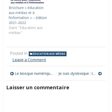
Brochure « éducation
aux médias et à
l’information » – édition
2021-2022
Dans "Education aux
médias"
Posted in
EDUCATION AUX MÉDIAS
on
Leave a Comment
21
sites
Navigation
Le kiosque numérique de l’éducation
Je suis dyslexique : le film d’animation
canulars
pour
de
travailler
Laisser un commentaire
l’esprit
l’article
critique