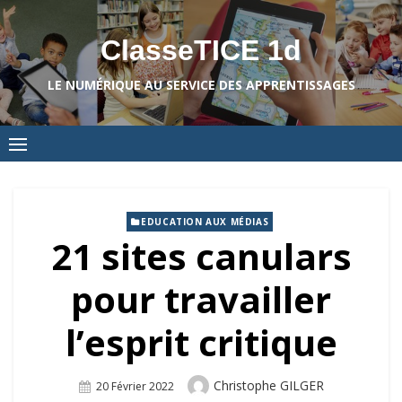
Skip
to
ClasseTICE 1d
content
LE NUMÉRIQUE AU SERVICE DES APPRENTISSAGES
EDUCATION AUX MÉDIAS
21 sites canulars
pour travailler
l’esprit critique
Author
Christophe GILGER
Posted
20 Février 2022
On