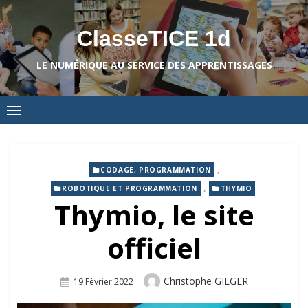
Skip
to
ClasseTICE 1d
content
LE NUMÉRIQUE AU SERVICE DES APPRENTISSAGES
,
CODAGE, PROGRAMMATION
,
ROBOTIQUE ET PROGRAMMATION
THYMIO
Thymio, le site
officiel
Author
Christophe GILGER
Posted
19 Février 2022
On