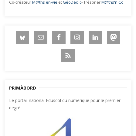
Co-créateur
M@ths en-vie
et
GéoDéclic
- Trésorier
M@ths'n Co
PRIMÀBORD
Le portail national Eduscol du numérique pour le premier
degré