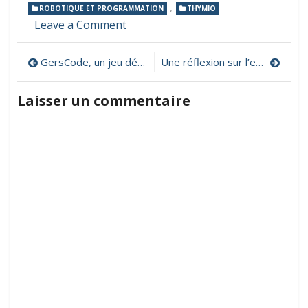
,
ROBOTIQUE ET PROGRAMMATION
THYMIO
on
Leave a Comment
Thymio,
le
Navigation
GersCode, un jeu dédié à la pensée algorithmique et au codage
Une réflexion sur l’enseignement de la pensée informatique à l’école
site
officiel
de
Laisser un commentaire
l’article