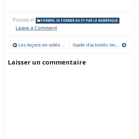
Posted in
FORMER, SE FORMER AU ET PAR LE NUMÉRIQUE
on
Leave a Comment
Regards
pédagogiques
Navigation
Les leçons en vidéo du Professeur Phifix
Guide d’activités technocréatives pour les enfants du 21e siècle
croisés
:
de
le
Laisser un commentaire
numérique
l’article
à
l’école