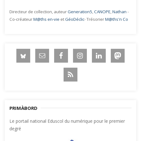
Directeur de collection, auteur
Generation5
,
CANOPE
,
Nathan
-
Co-créateur
M@ths en-vie
et
GéoDéclic
- Trésorier
M@ths'n Co
PRIMÀBORD
Le portail national Eduscol du numérique pour le premier
degré