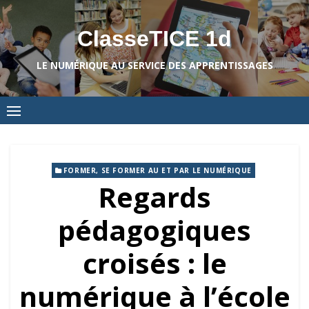
Skip
to
ClasseTICE 1d
content
LE NUMÉRIQUE AU SERVICE DES APPRENTISSAGES
FORMER, SE FORMER AU ET PAR LE NUMÉRIQUE
Regards
pédagogiques
croisés : le
numérique à l’école