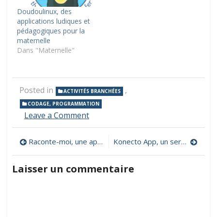
Doudoulinux, des
applications ludiques et
pédagogiques pour la
maternelle
Dans "Maternelle"
Posted in
,
ACTIVITÉS BRANCHÉES
CODAGE, PROGRAMMATION
on
Leave a Comment
8
applications
Navigation
Raconte-moi, une application pour créer des albums multimédias
Konecto App, un service numérique qui aide les écoles à communiquer vers les parents
enfant
pour
de
apprendre
Laisser un commentaire
à
l’article
programmer