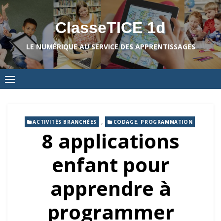
Skip
to
ClasseTICE 1d
content
LE NUMÉRIQUE AU SERVICE DES APPRENTISSAGES
,
ACTIVITÉS BRANCHÉES
CODAGE, PROGRAMMATION
8 applications
enfant pour
apprendre à
programmer