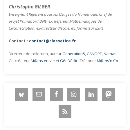
Christophe GILGER
Enseignant Référent pour les Usages du Numérique, Chef de
projet Primàbord DNE, ex. Référent Mathématiques de
Circonscription, ex-directeur d’école, ex. formateur ESPE
Contact :
contact@classetice.fr
Directeur de collection, auteur
Generation5
,
CANOPE
,
Nathan
-
Co-créateur
M@ths en-vie
et
GéoDéclic
- Trésorier
M@ths'n Co