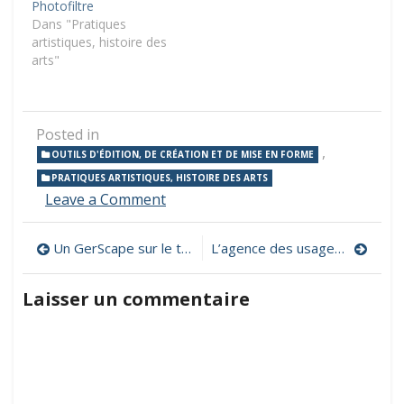
Photofiltre
Dans "Pratiques
artistiques, histoire des
arts"
Posted in
,
OUTILS D'ÉDITION, DE CRÉATION ET DE MISE EN FORME
PRATIQUES ARTISTIQUES, HISTOIRE DES ARTS
on
Leave a Comment
Créer
une
Navigation
Un GerScape sur le thème « Mettons en scène les mathématiques »
L’agence des usages : intégrer le numérique dans sa pratique pédagogique
carte
de
de
Noël
Laisser un commentaire
numérique
l’article