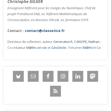
Christophe GILGER
Enseignant Référent pour les Usages du Numérique, Chef de
projet Primàbord DNE, ex. Référent Mathématiques de
Circonscription, ex-directeur d’école, ex. formateur ESPE
Contact :
contact@classetice.fr
Directeur de collection, auteur
Generation5
,
CANOPE
,
Nathan
-
Co-créateur
M@ths en-vie
et
GéoDéclic
- Trésorier
M@ths'n Co