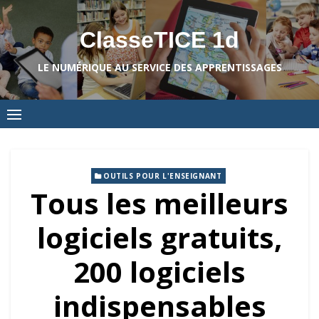
Skip
to
ClasseTICE 1d
content
LE NUMÉRIQUE AU SERVICE DES APPRENTISSAGES
OUTILS POUR L'ENSEIGNANT
Tous les meilleurs
logiciels gratuits,
200 logiciels
indispensables