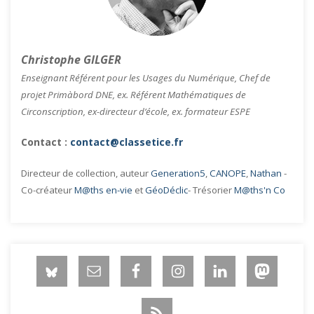
Christophe GILGER
Enseignant Référent pour les Usages du Numérique, Chef de
projet Primàbord DNE, ex. Référent Mathématiques de
Circonscription, ex-directeur d’école, ex. formateur ESPE
Contact :
contact@classetice.fr
Directeur de collection, auteur
Generation5
,
CANOPE
,
Nathan
-
Co-créateur
M@ths en-vie
et
GéoDéclic
- Trésorier
M@ths'n Co