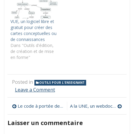
VUE, un logiciel libre et
gratuit pour créer des
cartes conceptuelles ou
de connaissances
Dans "Outils d'édition,
de création et de mise
en forme"
Posted in
OUTILS POUR L'ENSEIGNANT
on
Leave a Comment
Tous
les
Navigation
Le code à portée de tous Jeunes codeurs, pour faire ses premiers pas…
A la UNE, un webdocufiction immersif, ludique et pédagogique pour découvrir la presse
meilleurs
logiciels
de
gratuits,
Laisser un commentaire
200
l’article
logiciels