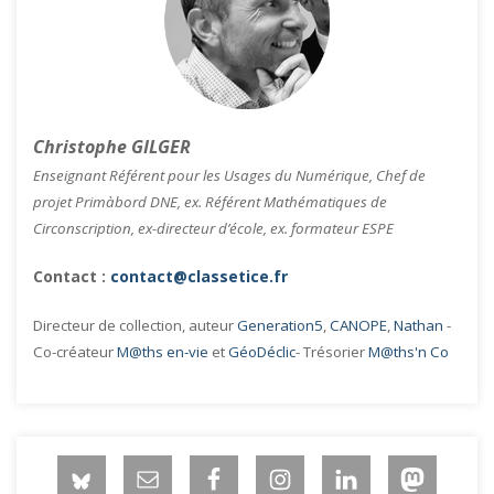
Christophe GILGER
Enseignant Référent pour les Usages du Numérique, Chef de
projet Primàbord DNE, ex. Référent Mathématiques de
Circonscription, ex-directeur d’école, ex. formateur ESPE
Contact :
contact@classetice.fr
Directeur de collection, auteur
Generation5
,
CANOPE
,
Nathan
-
Co-créateur
M@ths en-vie
et
GéoDéclic
- Trésorier
M@ths'n Co