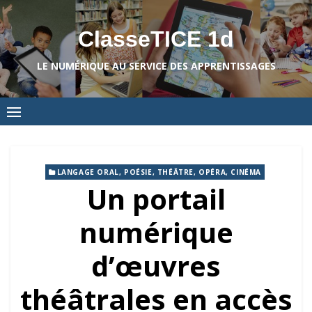
Skip
to
ClasseTICE 1d
content
LE NUMÉRIQUE AU SERVICE DES APPRENTISSAGES
LANGAGE ORAL, POÉSIE, THÉÂTRE, OPÉRA, CINÉMA
Un portail
numérique
d’œuvres
théâtrales en accès