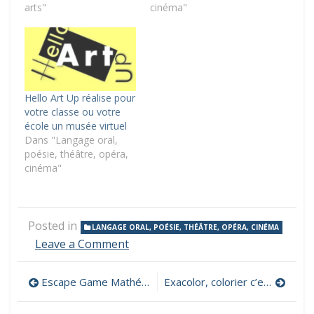
arts"
cinéma"
Hello Art Up réalise pour
votre classe ou votre
école un musée virtuel
Dans "Langage oral,
poésie, théâtre, opéra,
cinéma"
Posted in
LANGAGE ORAL, POÉSIE, THÉÂTRE, OPÉRA, CINÉMA
on
Leave a Comment
Un
portail
Navigation
Escape Game Mathématique en C1 et CP » Les CP de Chens jouent un tour à Loup ! »
Exacolor, colorier c’est gagner – Cycles 2 et 3
numérique
d’œuvres
de
théâtrales