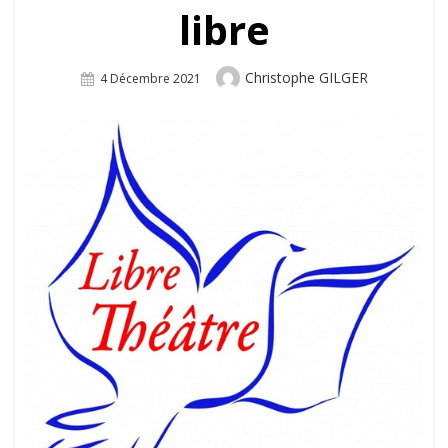
libre
Author
Christophe GILGER
Posted
4 Décembre 2021
On