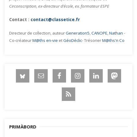
Circonscription, ex-directeur d’école, ex. formateur ESPE
Contact :
contact@classetice.fr
Directeur de collection, auteur
Generation5
,
CANOPE
,
Nathan
-
Co-créateur
M@ths en-vie
et
GéoDéclic
- Trésorier
M@ths'n Co
PRIMÀBORD