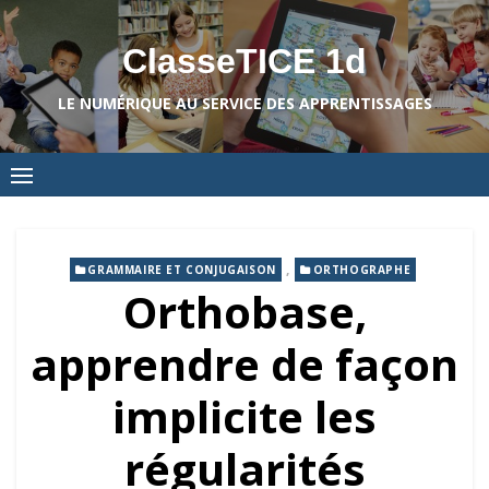
Skip
to
ClasseTICE 1d
content
LE NUMÉRIQUE AU SERVICE DES APPRENTISSAGES
,
GRAMMAIRE ET CONJUGAISON
ORTHOGRAPHE
Orthobase,
apprendre de façon
implicite les
régularités