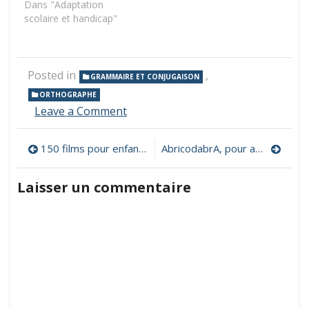
Dans "Adaptation
scolaire et handicap"
Posted in
,
GRAMMAIRE ET CONJUGAISON
ORTHOGRAPHE
on
Leave a Comment
Orthobase,
apprendre
Navigation
150 films pour enfants en accès libre
AbricodabrA, pour apprendre le français en chansons grâce à des animations en ligne et un site compagnon
de
façon
de
implicite
Laisser un commentaire
les
l’article
régularités
orthographiques
et
grammaticales