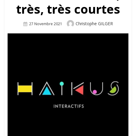
très, très courtes
Author
Christophe GILGER
Posted
27 Novembre 2021
On