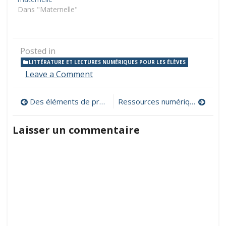
Dans "Maternelle"
Posted in
LITTÉRATURE ET LECTURES NUMÉRIQUES POUR LES ÉLÈVES
on
Leave a Comment
Haïkus
interactifs
Navigation
Des éléments de progression en robotique du cycle 2 au cycle 4
Ressources numériques pour le plan Français
:
une
de
collection
Laisser un commentaire
de
l’article
12
explorations
interactives
très,
très,
très
courtes