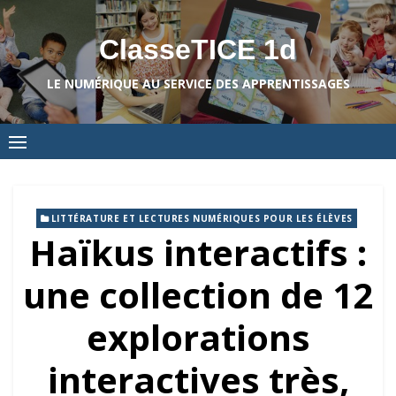
Skip
to
ClasseTICE 1d
content
LE NUMÉRIQUE AU SERVICE DES APPRENTISSAGES
LITTÉRATURE ET LECTURES NUMÉRIQUES POUR LES ÉLÈVES
Haïkus interactifs :
une collection de 12
explorations
interactives très,