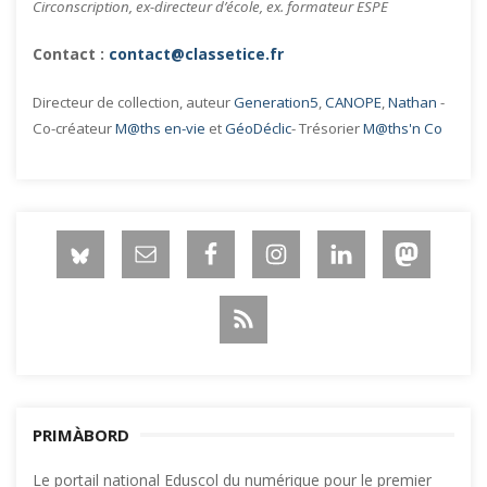
Circonscription, ex-directeur d’école, ex. formateur ESPE
Contact :
contact@classetice.fr
Directeur de collection, auteur
Generation5
,
CANOPE
,
Nathan
-
Co-créateur
M@ths en-vie
et
GéoDéclic
- Trésorier
M@ths'n Co
PRIMÀBORD
Le portail national Eduscol du numérique pour le premier