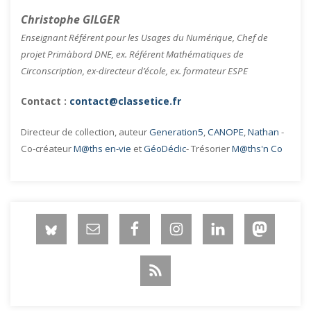
Christophe GILGER
Enseignant Référent pour les Usages du Numérique, Chef de
projet Primàbord DNE, ex. Référent Mathématiques de
Circonscription, ex-directeur d’école, ex. formateur ESPE
Contact :
contact@classetice.fr
Directeur de collection, auteur
Generation5
,
CANOPE
,
Nathan
-
Co-créateur
M@ths en-vie
et
GéoDéclic
- Trésorier
M@ths'n Co