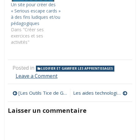
Un site pour créer des
« Serious escape cards »
à des fins ludiques et/ou
pédagogiques
Dans "Créer ses
exercices et ses
activités"
Posted in
LUDIFIER ET GAMIFIER LES APPRENTISSAGES
on
Leave a Comment
Design
Thinking
Navigation
[Les Outils Tice de Gilles] Des applis pour une tablette bien équipée !
Les aides technologiques à la CSA
–
Une
de
méthode
Laisser un commentaire
de
l’article
création
de
Serious
Escape