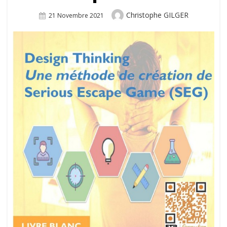
Author
Christophe GILGER
Posted
21 Novembre 2021
On