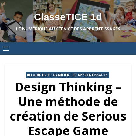
Skip
to
ClasseTICE 1d
content
LE NUMÉRIQUE AU SERVICE DES APPRENTISSAGES
LUDIFIER ET GAMIFIER LES APPRENTISSAGES
Design Thinking –
Une méthode de
création de Serious
Escape Game