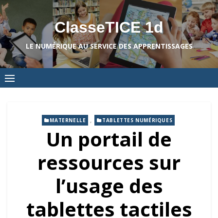
Skip
to
ClasseTICE 1d
content
LE NUMÉRIQUE AU SERVICE DES APPRENTISSAGES
,
MATERNELLE
TABLETTES NUMÉRIQUES
Un portail de
ressources sur
l’usage des
tablettes tactiles