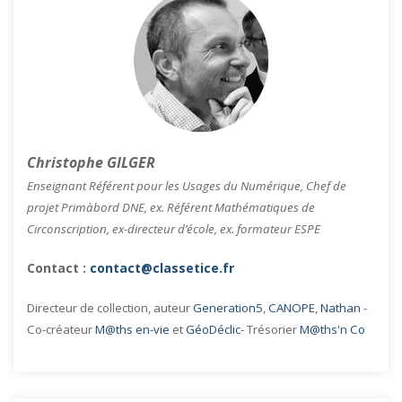
Christophe GILGER
Enseignant Référent pour les Usages du Numérique, Chef de
projet Primàbord DNE, ex. Référent Mathématiques de
Circonscription, ex-directeur d’école, ex. formateur ESPE
Contact :
contact@classetice.fr
Directeur de collection, auteur
Generation5
,
CANOPE
,
Nathan
-
Co-créateur
M@ths en-vie
et
GéoDéclic
- Trésorier
M@ths'n Co