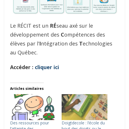
Le RÉCIT est un
RÉ
seau axé sur le
développement des
C
ompétences des
élèves par l’
I
ntégration des
T
echnologies
au Québec.
Accéder :
cliquer ici
Articles similaires
Des ressources pour
Doigtdecole : l’école du
l’atteinte des
bout des doigts ou le