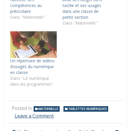
compétences au
tactile et ses usages
préscolaire
dans une classe de
Dans "Maternelle"
petite section
Dans "Maternelle"
Un répertoire de vidéos
d’usages du numérique
en classe
Dans "Le numérique
dans les programmes"
Posted in
,
MATERNELLE
TABLETTES NUMÉRIQUES
on
Leave a Comment
Un
portail