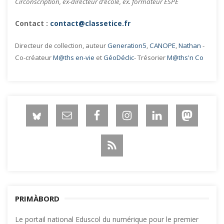
Circonscription, ex-directeur d’école, ex. formateur ESPE
Contact :
contact@classetice.fr
Directeur de collection, auteur
Generation5
,
CANOPE
,
Nathan
-
Co-créateur
M@ths en-vie
et
GéoDéclic
- Trésorier
M@ths'n Co
PRIMÀBORD
Le portail national Eduscol du numérique pour le premier