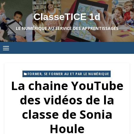
Skip
to
ClasseTICE 1d
content
LE NUMÉRIQUE AU SERVICE DES APPRENTISSAGES
FORMER, SE FORMER AU ET PAR LE NUMÉRIQUE
La chaine YouTube
des vidéos de la
classe de Sonia
Houle