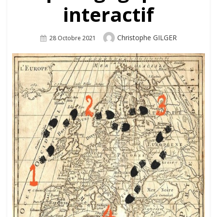
interactif
Author
Christophe GILGER
Posted
28 Octobre 2021
On