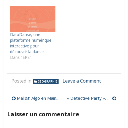
DataDanse, une
plateforme numérique
interactive pour
découvrir la danse
Dans "EPS"
on
Posted in
Leave a Comment
GÉOGRAPHIE
A
la
Navigation
découverte
Mall&t’ Algo en Main, un dispositif pédagogique inclusif pour apprendre l’algorithmique sur Scratch
« Detective Party », deux escape games C2 et C3 pour s’entraîner en français et en mathématiques
de
de
l’Europe,
Laisser un commentaire
un
l’article
parcours
pédagogiqu