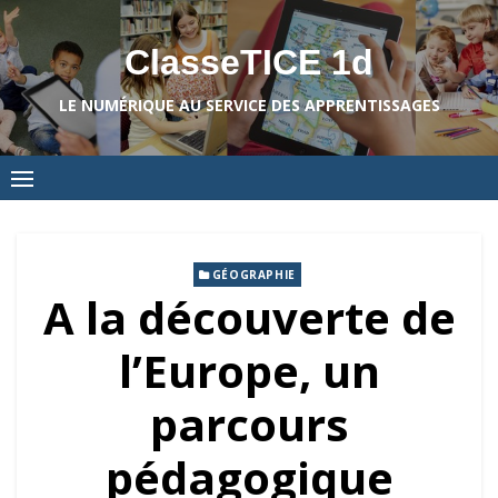
Skip
to
ClasseTICE 1d
content
LE NUMÉRIQUE AU SERVICE DES APPRENTISSAGES
GÉOGRAPHIE
A la découverte de
l’Europe, un
parcours
pédagogique