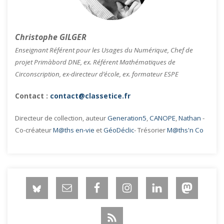
Christophe GILGER
Enseignant Référent pour les Usages du Numérique, Chef de
projet Primàbord DNE, ex. Référent Mathématiques de
Circonscription, ex-directeur d’école, ex. formateur ESPE
Contact :
contact@classetice.fr
Directeur de collection, auteur
Generation5
,
CANOPE
,
Nathan
-
Co-créateur
M@ths en-vie
et
GéoDéclic
- Trésorier
M@ths'n Co