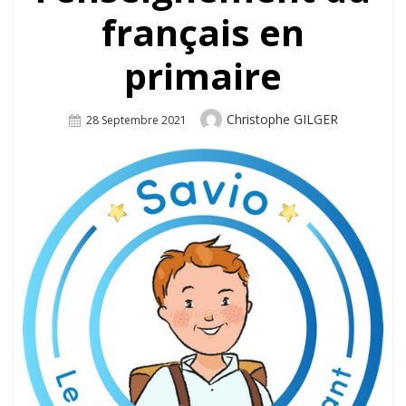
français en
primaire
Author
Christophe GILGER
Posted
28 Septembre 2021
On