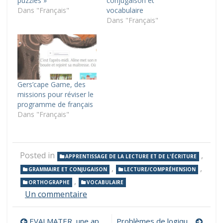
puzzles »
conjugaison et
Dans "Français"
vocabulaire
Dans "Français"
Gers’cape Game, des
missions pour réviser le
programme de français
Dans "Français"
Posted in
,
APPRENTISSAGE DE LA LECTURE ET DE L'ÉCRITURE
,
,
GRAMMAIRE ET CONJUGAISON
LECTURE/COMPRÉHENSION
,
ORTHOGRAPHE
VOCABULAIRE
sur
Un commentaire
Savio,
une
Navigation
EVALMATER, une application pour gérer ses ateliers et évaluer les élèves
Problèmes de logique junior