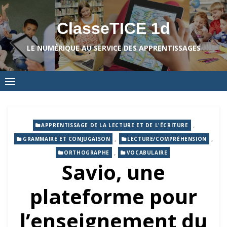
Skip
to
ClasseTICE 1d
content
LE NUMÉRIQUE AU SERVICE DES APPRENTISSAGES
,
APPRENTISSAGE DE LA LECTURE ET DE L'ÉCRITURE
,
,
GRAMMAIRE ET CONJUGAISON
LECTURE/COMPRÉHENSION
,
ORTHOGRAPHE
VOCABULAIRE
Savio, une
plateforme pour
l’enseignement du