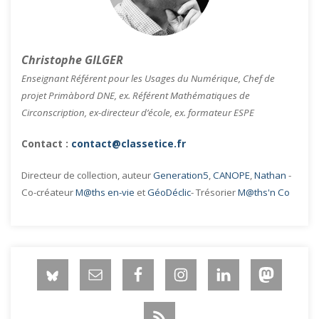
Christophe GILGER
Enseignant Référent pour les Usages du Numérique, Chef de
projet Primàbord DNE, ex. Référent Mathématiques de
Circonscription, ex-directeur d’école, ex. formateur ESPE
Contact :
contact@classetice.fr
Directeur de collection, auteur
Generation5
,
CANOPE
,
Nathan
-
Co-créateur
M@ths en-vie
et
GéoDéclic
- Trésorier
M@ths'n Co