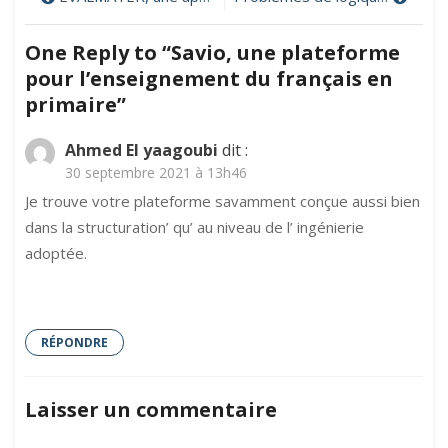
plateforme
pour
de
l’enseignement
One Reply to “Savio, une plateforme
du
l’article
pour l’enseignement du français en
français
en
primaire”
primaire
Ahmed El yaagoubi
dit :
30 septembre 2021 à 13h46
Je trouve votre plateforme savamment conçue aussi bien
dans la structuration’ qu’ au niveau de l’ ingénierie
adoptée.
RÉPONDRE
Laisser un commentaire