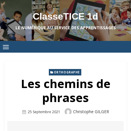
Skip
to
ClasseTICE 1d
content
LE NUMÉRIQUE AU SERVICE DES APPRENTISSAGES
ORTHOGRAPHE
Les chemins de
phrases
Author
Christophe GILGER
Posted
25 Septembre 2021
On