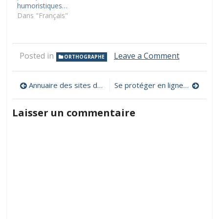
humoristiques…
Dans "Français"
on
Posted in
Leave a Comment
ORTHOGRAPHE
Les
chemins
Navigation
de
Annuaire des sites des groupes ressources départementaux numériques et des DRANE
Se protéger en ligne c’est cybersimple ! Passez le test…
phrases
de
Laisser un commentaire
l’article