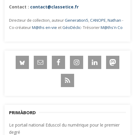
Contact :
contact@classetice.fr
Directeur de collection, auteur
Generation5
,
CANOPE
,
Nathan
-
Co-créateur
M@ths en-vie
et
GéoDéclic
- Trésorier
M@ths'n Co
PRIMÀBORD
Le portail national Eduscol du numérique pour le premier
degré