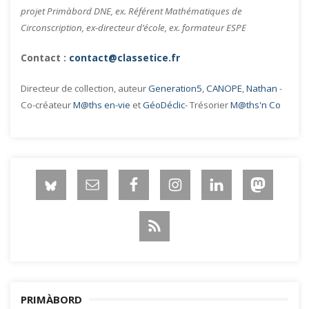
projet Primàbord DNE, ex. Référent Mathématiques de
Circonscription, ex-directeur d’école, ex. formateur ESPE
Contact :
contact@classetice.fr
Directeur de collection, auteur
Generation5
,
CANOPE
,
Nathan
-
Co-créateur
M@ths en-vie
et
GéoDéclic
- Trésorier
M@ths'n Co
PRIMÀBORD