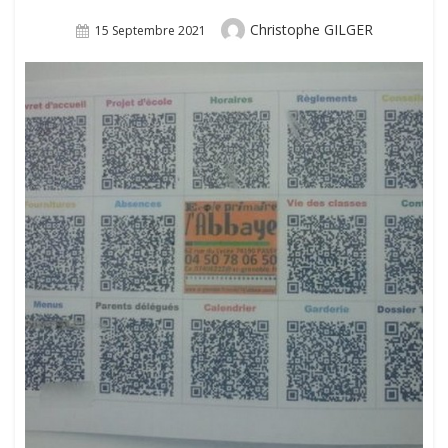
Author
Christophe GILGER
Posted
15 Septembre 2021
On