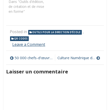
Dans "Outils d'édition,
de création et de mise
en forme"
Posted in
,
OUTILS POUR LA DIRECTION D’ÉCOLE
QR CODES
on
Leave a Comment
Des
QR
Navigation
50 000 chefs-d’œuvre de la peinture en téléchargement gratuit
Culture Numérique de l’enseignant, droits et obligations
codes
pour
de
informer
Laisser un commentaire
les
l’article
parents
à
l’entrée
de
l’école