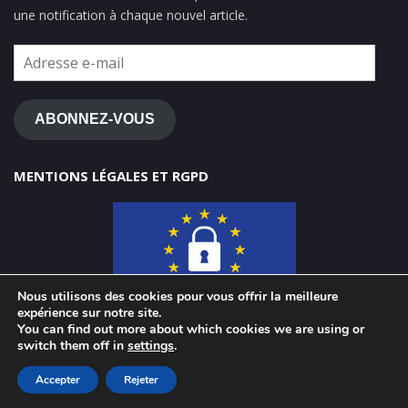
une notification à chaque nouvel article.
Adresse
e-
mail
ABONNEZ-VOUS
MENTIONS LÉGALES ET RGPD
Nous utilisons des cookies pour vous offrir la meilleure
expérience sur notre site.
You can find out more about which cookies we are using or
switch them off in
settings
.
© 2026 ClasseTICE 1d
Accepter
Rejeter
Powered by WordPress
-
Miteri by ThemeEgg