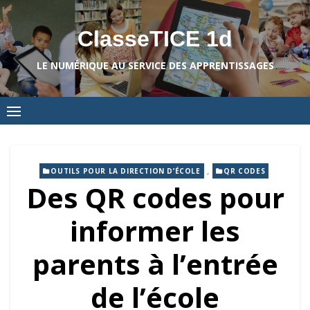
Skip
to
ClasseTICE 1d
content
LE NUMÉRIQUE AU SERVICE DES APPRENTISSAGES
,
OUTILS POUR LA DIRECTION D’ÉCOLE
QR CODES
Des QR codes pour
informer les
parents à l’entrée
de l’école