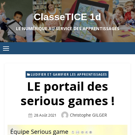
Skip
to
ClasseTICE 1d
content
LE NUMÉRIQUE AU SERVICE DES APPRENTISSAGES
LUDIFIER ET GAMIFIER LES APPRENTISSAGES
LE portail des
serious games !
Author
Christophe GILGER
Posted
28 Août 2021
On