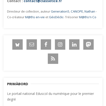
Contact :
contact@classetice.fr
Directeur de collection, auteur
Generation5
,
CANOPE
,
Nathan
-
Co-créateur
M@ths en-vie
et
GéoDéclic
- Trésorier
M@ths'n Co
PRIMÀBORD
Le portail national Eduscol du numérique pour le premier
degré