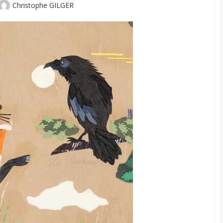
Author
Christophe GILGER