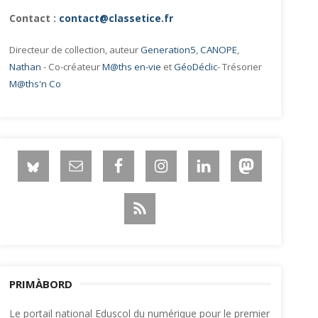
Contact :
contact@classetice.fr
Directeur de collection, auteur
Generation5
,
CANOPE
,
Nathan
- Co-créateur
M@ths en-vie
et
GéoDéclic
- Trésorier
M@ths'n Co
PRIMÀBORD
Le portail national Eduscol du numérique pour le premier