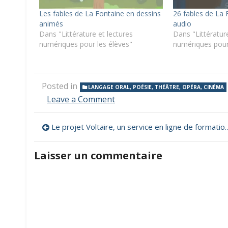
Les fables de La Fontaine en dessins
26 fables de La 
animés
audio
Dans "Littérature et lectures
Dans "Littérature
numériques pour les élèves"
numériques pour
Posted in
LANGAGE ORAL, POÉSIE, THÉÂTRE, OPÉRA, CINÉMA
on
Leave a Comment
Toutes
les
Navigation
Le projet Voltaire, un service en ligne de formation à l’orthographe
fables
de
de
La
Laisser un commentaire
Fontaine
l’article
en
Podcasts