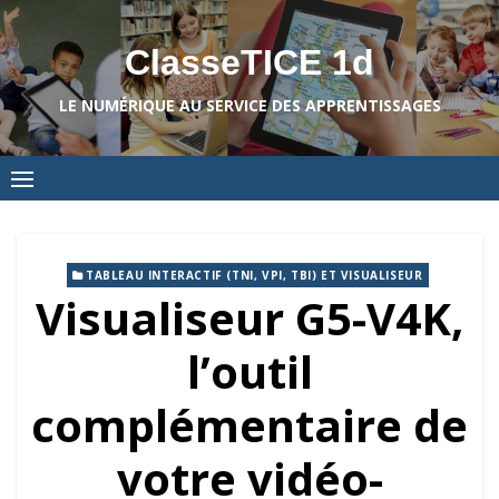
Skip
to
ClasseTICE 1d
content
LE NUMÉRIQUE AU SERVICE DES APPRENTISSAGES
TABLEAU INTERACTIF (TNI, VPI, TBI) ET VISUALISEUR
Visualiseur G5-V4K,
l’outil
complémentaire de
votre vidéo-