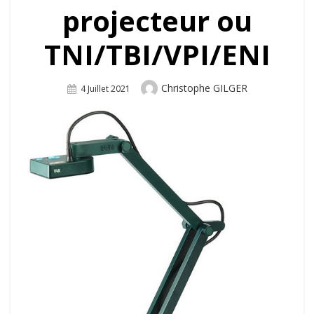
projecteur ou
TNI/TBI/VPI/ENI
Author
Christophe GILGER
Posted
4 Juillet 2021
On