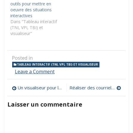
outils pour mettre en
oeuvre des situations
interactives
Dans "Tableau interactif
(TNI, VPI, TBI) et
visualiseur"
Posted in
TABLEAU INTERACTIF (TNI, VPI, TBI) ET VISUALISEUR
on
Leave a Comment
Visualiseur
G5-
Navigation
Un visualiseur pour la classe, pourquoi ?
Réaliser des courriels parfaits, manuel (très) rapide pour les usagers des messageries électroniques
V4K,
l’outil
de
complémentaire
Laisser un commentaire
de
l’article
votre
vidéo-
projecteur
ou