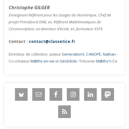
Christophe GILGER
Enseignant Référent pour les Usages du Numérique, Chef de
projet Primàbord DNE, ex. Référent Mathématiques de
Circonscription, ex-directeur d’école, ex. formateur ESPE
Contact :
contact@classetice.fr
Directeur de collection, auteur
Generation5
,
CANOPE
,
Nathan
-
Co-créateur
M@ths en-vie
et
GéoDéclic
- Trésorier
M@ths'n Co