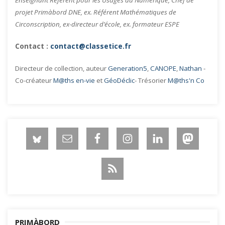
Enseignant Référent pour les Usages du Numérique, Chef de
projet Primàbord DNE, ex. Référent Mathématiques de
Circonscription, ex-directeur d’école, ex. formateur ESPE
Contact :
contact@classetice.fr
Directeur de collection, auteur
Generation5
,
CANOPE
,
Nathan
-
Co-créateur
M@ths en-vie
et
GéoDéclic
- Trésorier
M@ths'n Co
PRIMÀBORD