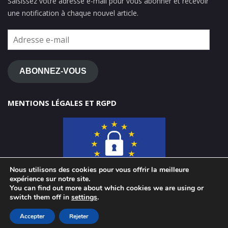
Saisissez votre adresse e-mail pour vous abonner et recevoir
une notification à chaque nouvel article.
Adresse
e-
mail
ABONNEZ-VOUS
MENTIONS LÉGALES ET RGPD
Nous utilisons des cookies pour vous offrir la meilleure
expérience sur notre site.
You can find out more about which cookies we are using or
switch them off in
settings
.
© 2026 ClasseTICE 1d
Accepter
Rejeter
Powered by WordPress
-
Miteri by ThemeEgg