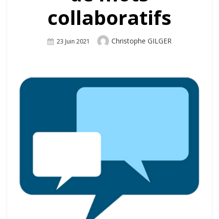
collaboratifs
Author
Christophe GILGER
Posted
23 Juin 2021
On