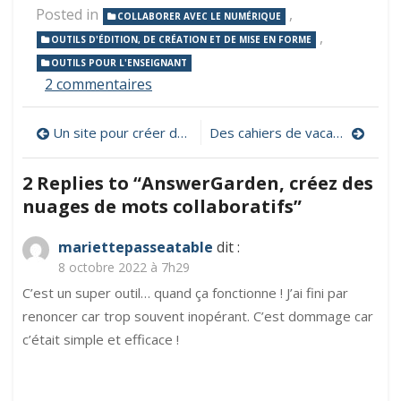
Posted in
,
COLLABORER AVEC LE NUMÉRIQUE
,
OUTILS D'ÉDITION, DE CRÉATION ET DE MISE EN FORME
OUTILS POUR L'ENSEIGNANT
sur
2 commentaires
AnswerGarden,
créez
Navigation
Un site pour créer des « Serious escape cards » à des fins ludiques et/ou pédagogiques
Des cahiers de vacances numériques gratuits pour réviser durant l’été
des
nuages
de
de
2 Replies to “
AnswerGarden, créez des
mots
l’article
nuages de mots collaboratifs
”
collaboratifs
mariettepasseatable
dit :
8 octobre 2022 à 7h29
C’est un super outil… quand ça fonctionne ! J’ai fini par
renoncer car trop souvent inopérant. C’est dommage car
c’était simple et efficace !