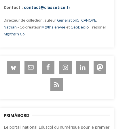
Contact :
contact@classetice.fr
Directeur de collection, auteur
Generation5
,
CANOPE
,
Nathan
- Co-créateur
M@ths en-vie
et
GéoDéclic
- Trésorier
M@ths'n Co
PRIMÀBORD
Le portail national Eduscol du numérique pour le premier