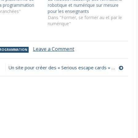
 la programmation
robotique et numérique sur mesure
branchées"
pour les enseignants
Dans "Former, se former au et par le
numérique"
on
Leave a Comment
PROGRAMMATION
CODEFI,
une
plateforme
Un site pour créer des « Serious escape cards » à des fins ludiques et/ou pédagogiques
de
mutualisation
de
projets,
de
défis
et
de
vidéos
portant
sur