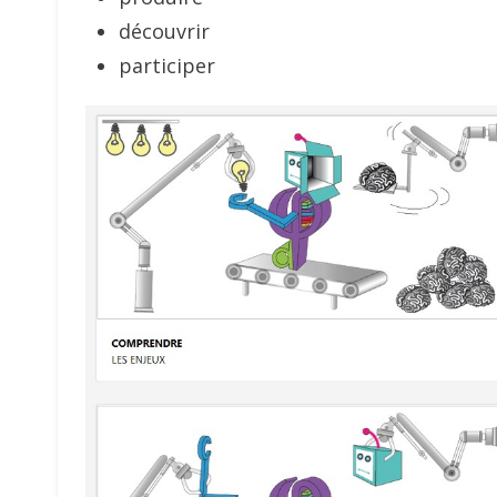
découvrir
participer