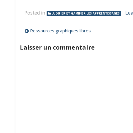
Posted in
Le
LUDIFIER ET GAMIFIER LES APPRENTISSAGES
Navigation
Ressources graphiques libres
de
Laisser un commentaire
l’article