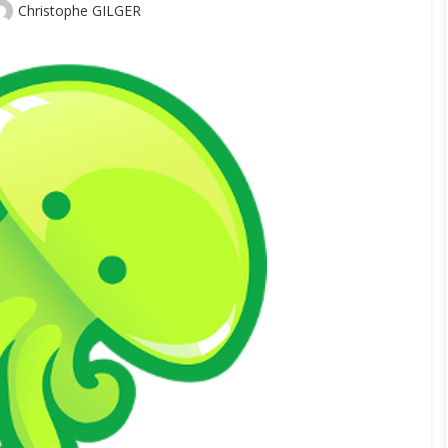
Author
Christophe GILGER