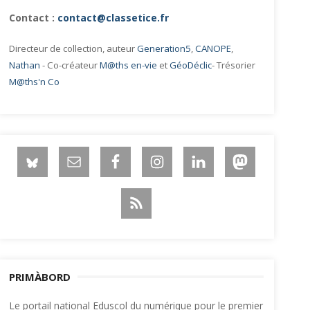
Contact :
contact@classetice.fr
Directeur de collection, auteur
Generation5
,
CANOPE
,
Nathan
- Co-créateur
M@ths en-vie
et
GéoDéclic
- Trésorier
M@ths'n Co
PRIMÀBORD
Le portail national Eduscol du numérique pour le premier