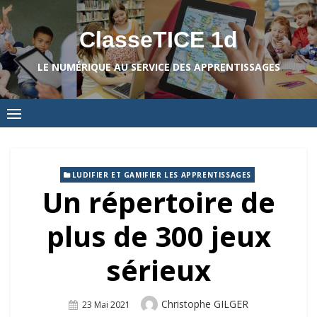
Skip
to
ClasseTICE 1d
content
LE NUMÉRIQUE AU SERVICE DES APPRENTISSAGES
LUDIFIER ET GAMIFIER LES APPRENTISSAGES
Un répertoire de
plus de 300 jeux
sérieux
Author
Christophe GILGER
Posted
23 Mai 2021
On