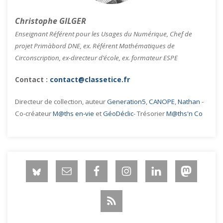
Christophe GILGER
Enseignant Référent pour les Usages du Numérique, Chef de
projet Primàbord DNE, ex. Référent Mathématiques de
Circonscription, ex-directeur d’école, ex. formateur ESPE
Contact :
contact@classetice.fr
Directeur de collection, auteur
Generation5
,
CANOPE
,
Nathan
-
Co-créateur
M@ths en-vie
et
GéoDéclic
- Trésorier
M@ths'n Co