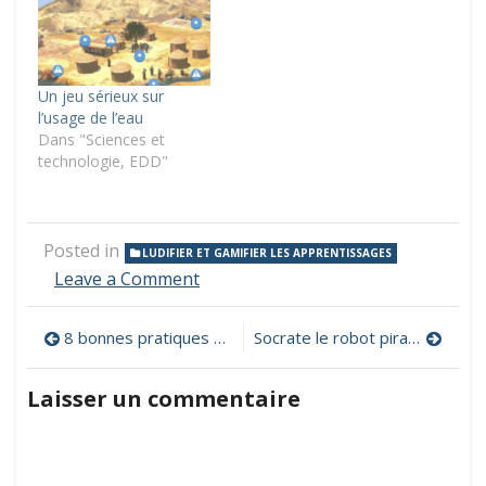
Un jeu sérieux sur
l’usage de l’eau
Dans "Sciences et
technologie, EDD"
Posted in
LUDIFIER ET GAMIFIER LES APPRENTISSAGES
on
Leave a Comment
Un
répertoire
Navigation
8 bonnes pratiques pour se protéger sur les réseaux sociaux
Socrate le robot pirate, faire du codage dans un livre dont vous êtes le héros
de
plus
de
de
Laisser un commentaire
300
l’article
jeux
sérieux