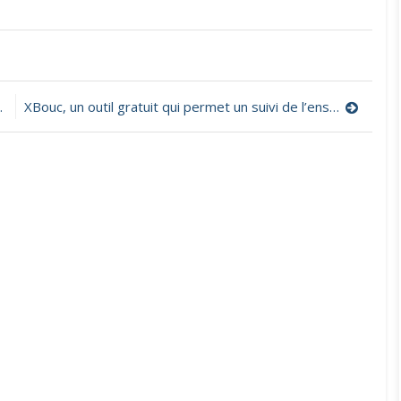
on
Télé-
Québec
Coucou,
XBouc, un outil gratuit qui permet un suivi de l’enseignement à distance
un
univers
immersif
destiné
aux
petits