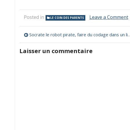
Posted in
Leave a Comment
LE COIN DES PARENTS
Navigation
Socrate le robot pirate, faire du codage dans un livre dont vous êtes le héros
de
Laisser un commentaire
l’article