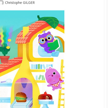
Author
Christophe GILGER