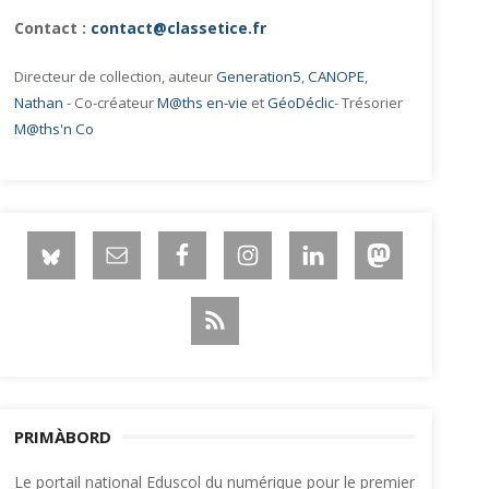
Contact :
contact@classetice.fr
Directeur de collection, auteur
Generation5
,
CANOPE
,
Nathan
- Co-créateur
M@ths en-vie
et
GéoDéclic
- Trésorier
M@ths'n Co
PRIMÀBORD
Le portail national Eduscol du numérique pour le premier