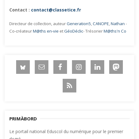
Contact :
contact@classetice.fr
Directeur de collection, auteur
Generation5
,
CANOPE
,
Nathan
-
Co-créateur
M@ths en-vie
et
GéoDéclic
- Trésorier
M@ths'n Co
PRIMÀBORD
Le portail national Eduscol du numérique pour le premier
degré