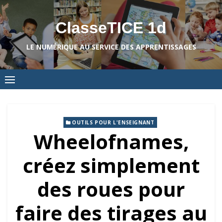
Skip
to
ClasseTICE 1d
content
LE NUMÉRIQUE AU SERVICE DES APPRENTISSAGES
OUTILS POUR L'ENSEIGNANT
Wheelofnames,
créez simplement
des roues pour
faire des tirages au