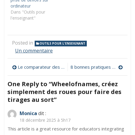
ordinateur
Dans "Outils pour
l'enseignant"
Posted in
OUTILS POUR L'ENSEIGNANT
sur
Un commentaire
Wheelofnames,
créez
Navigation
Le comparateur des outils numériques enseignants
8 bonnes pratiques pour se protéger sur les réseaux sociaux
simplement
des
de
roues
One Reply to “Wheelofnames, créez
pour
l’article
simplement des roues pour faire des
faire
des
tirages au sort”
tirages
au
Monica
dit :
sort
18 décembre 2025 à 5h17
This article is a great resource for educators integrating