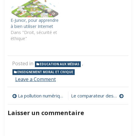
E-Junior, pour apprendre
à bien utiliser Internet
Dans "Droit, sécurité et
éthique"
Posted in
,
EDUCATION AUX MÉDIAS
ENSEIGNEMENT MORAL ET CIVIQUE
on
Leave a Comment
Metacartes
–
Navigation
La pollution numérique, c’est quoi ? 10 infographies à utiliser en classe
Le comparateur des outils numériques enseignants
Numérique
Éthique,
de
60
Laisser un commentaire
cartes
l’article
pour
se
réapproprier