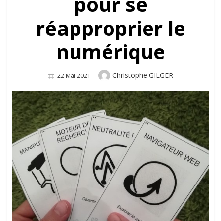
pour se
réapproprier le
numérique
Author
Christophe GILGER
Posted
22 Mai 2021
On