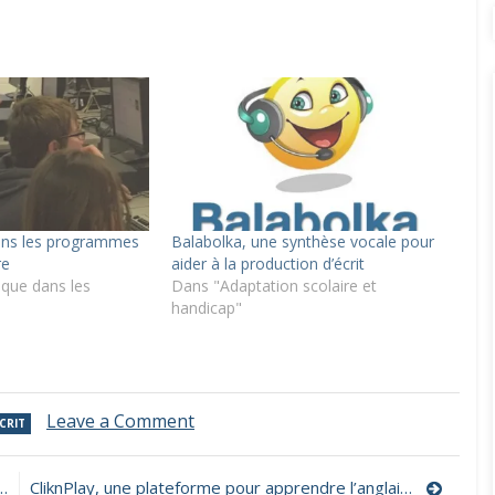
ans les programmes
Balabolka, une synthèse vocale pour
re
aider à la production d’écrit
que dans les
Dans "Adaptation scolaire et
handicap"
on
Leave a Comment
CRIT
Coder
en
lien
CliknPlay, une plateforme pour apprendre l’anglais à l’école comme à la maison