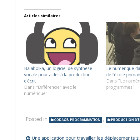
Articles similaires
Balabolka, un logiciel de synthèse
Le numérique d
vocale pour aider à la production
de l’école primai
d’écrit
Dans "Le numéri
Dans "Différencier avec le
programmes"
numérique"
Posted in
,
CODAGE, PROGRAMMATION
PRODUCTION D’É
Navigation
Une application pour travailler les déplacements sur quadrillage