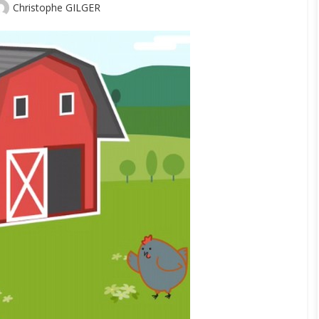
Author
Christophe GILGER