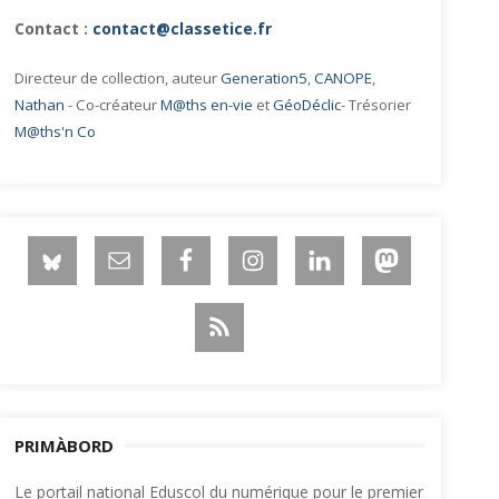
Contact :
contact@classetice.fr
Directeur de collection, auteur
Generation5
,
CANOPE
,
Nathan
- Co-créateur
M@ths en-vie
et
GéoDéclic
- Trésorier
M@ths'n Co
PRIMÀBORD
Le portail national Eduscol du numérique pour le premier