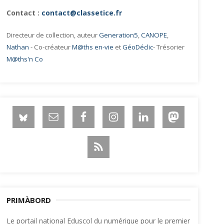
Contact :
contact@classetice.fr
Directeur de collection, auteur
Generation5
,
CANOPE
,
Nathan
- Co-créateur
M@ths en-vie
et
GéoDéclic
- Trésorier
M@ths'n Co
PRIMÀBORD
Le portail national Eduscol du numérique pour le premier