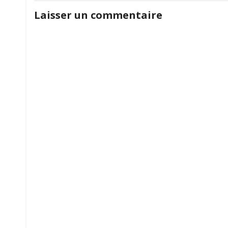
de
littérature
Laisser un commentaire
jeunesse
l’article