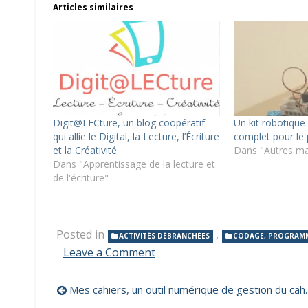
Articles similaires
Digit@LECture, un blog coopératif
Un kit robotiqu
qui allie le Digital, la Lecture, l’Écriture
complet pour le 
et la Créativité
Dans "Autres ma
Dans "Apprentissage de la lecture et
de l'écriture"
Posted in
,
ACTIVITÉS DÉBRANCHÉES
CODAGE, PROGRAM
on
Leave a Comment
Les
robots
Navigation
Mes cahiers, un outil numérique de gestion du cahier de suivi des apprentissages
dans
la