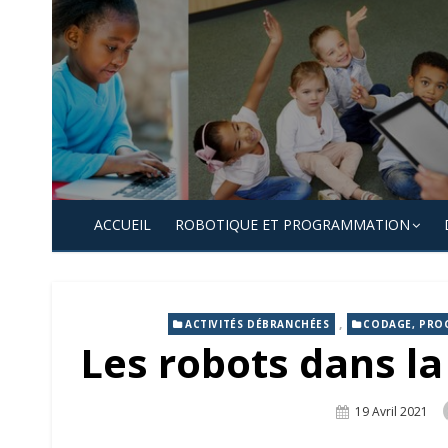
Skip
to
content
ACCUEIL
ROBOTIQUE ET PROGRAMMATION
,
ACTIVITÉS DÉBRANCHÉES
CODAGE, PRO
Les robots dans la
Posted
19 Avril 2021
On