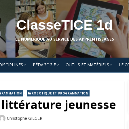
ClasseTICE 1d
LE NUMÉRIQUE AU SERVICE DES APPRENTISSAGES
DISCIPLINES
PÉDAGOGIE
OUTILS ET MATÉRIELS
LE C
,
GRAMMATION
ROBOTIQUE ET PROGRAMMATION
 littérature jeunesse
Author
Christophe GILGER